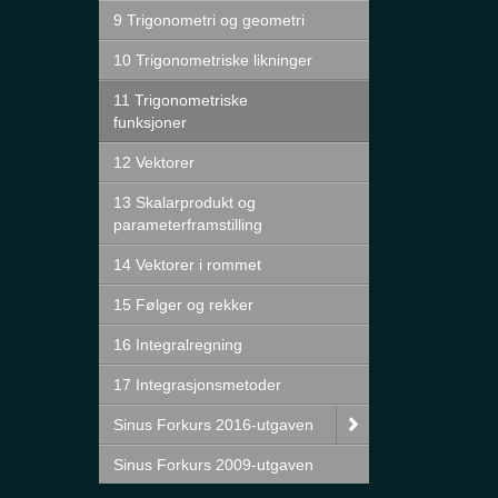
9 Trigonometri og geometri
10 Trigonometriske likninger
11 Trigonometriske
funksjoner
12 Vektorer
13 Skalarprodukt og
parameterframstilling
14 Vektorer i rommet
15 Følger og rekker
16 Integralregning
17 Integrasjonsmetoder
Sinus Forkurs 2016-utgaven
Sinus Forkurs 2009-utgaven