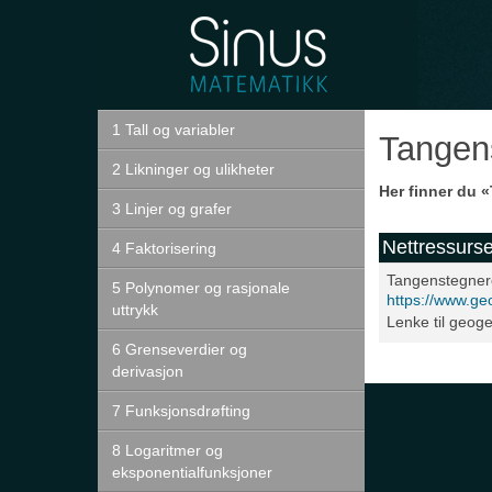
Sinus
Forkurs
1 Tall og variabler
Tangen
2 Likninger og ulikheter
Her finner du
«
3 Linjer og grafer
Nettressurse
4 Faktorisering
Tangenstegne
5 Polynomer og rasjonale
https://www.g
uttrykk
Lenke til geog
6 Grenseverdier og
derivasjon
7 Funksjonsdrøfting
8 Logaritmer og
eksponentialfunksjoner