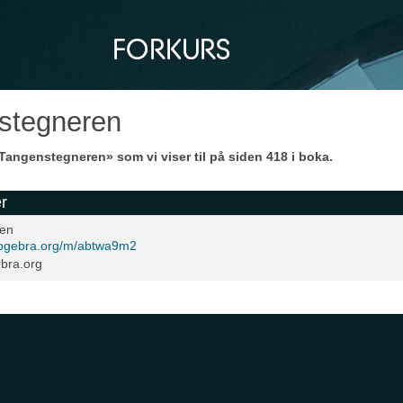
stegneren
Tangenstegneren» som vi viser til på siden 418 i boka.
r
ren
eogebra.org/m/abtwa9m2
ebra.org