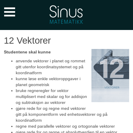
Sinus
Forkurs
Hovedmeny
12 Vektorer
Studentene skal kunne
anvende vektorer i planet og rommet
gitt utenfor koordinatsystemet og på
koordinatform
kunne løse enkle vektoroppgaver i
planet geometrisk
bruke regneregler for vektor
multiplisert med skalar og for addisjon
og subtraksjon av vektorer
gjøre rede for og regne med vektorer
gitt på komponentform ved enhetsvektorer og på
koordinatform
regne med parallelle vektorer og ortogonale vektorer
gjøre rede for og regne ut absoluttverdien til en vektor