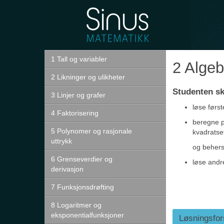
Sinus
Forkurs
1 Tall og variabler
2 Algeb
2 Likninger og ulikheter
Studenten sk
3 Linjer og grafer
løse først
4 Faktorisering
beregne p
5 Polynomer og rasjonale
kvadratse
uttrykk
og behers
6 Grenseverdier og
løse andr
derivasjon
7 Funksjonsdrøfting
8 Logaritmer og
eksponentialfunksjoner
Løsningsfor