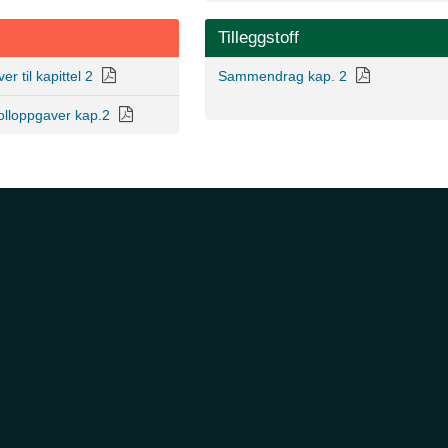
Tilleggstoff
r til kapittel 2
Sammendrag kap. 2
olloppgaver kap.2