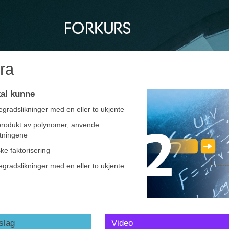
ra
al kunne
egradslikninger med en eller to ukjente
rodukt av polynomer, anvende
tningene
ke faktorisering
egradslikninger med en eller to ukjente
slag
Video