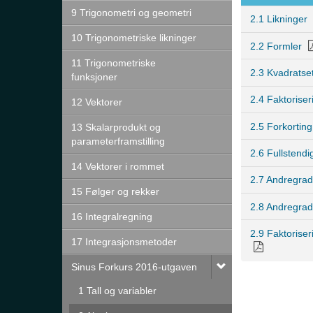
9 Trigonometri og geometri
2.1 Likninger
10 Trigonometriske likninger
2.2 Formler
11 Trigonometriske
2.3 Kvadratse
funksjoner
2.4 Faktoriser
12 Vektorer
2.5 Forkorting
13 Skalarprodukt og
parameterframstilling
2.6 Fullstendi
14 Vektorer i rommet
2.7 Andregrad
15 Følger og rekker
2.8 Andregra
16 Integralregning
2.9 Faktorise
17 Integrasjonsmetoder
Sinus Forkurs 2016-utgaven
1 Tall og variabler