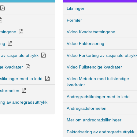
Likninger
Formler
tningene
Video Kvadratsetningene
ing
Video Faktorisering
 av rasjonale uttrykk
Video Forkorting av rasjonale uttryk
ge kvadrater
Video Fullstendige kvadrater
slikninger med to ledd
Video Metoden med fullstendige
kvadrater
dsformelen
Andregradslikninger med to ledd
ring av andregradsuttrykk
Andregradsformelen
Mer om andregradslikninger
Faktorisering av andregradsuttrykk