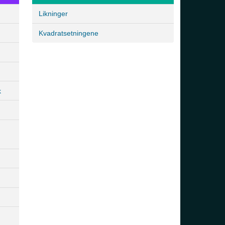
Likninger
Kvadratsetningene
k