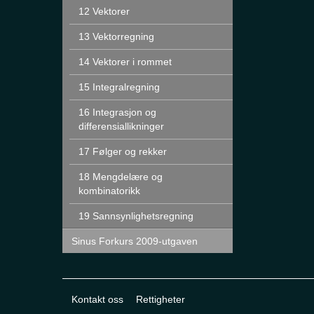
12 Vektorer
13 Vektorregning
14 Vektorer i rommet
15 Integralregning
16 Integrasjon og
differensiallikninger
17 Følger og rekker
18 Mengdelære og
kombinatorikk
19 Sannsynlighetsregning
Sinus Forkurs 2009-utgaven
Kontakt oss
Rettigheter