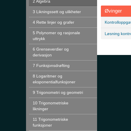
2 Algebra
Øvinger
3 Likningssett og ulikheter
4 Rette linjer og grafer
Kontrolloppgave
5 Polynomer og rasjonale
Løsning kontr
uttrykk
6 Grenseverdier og
derivasjon
7 Funksjonsdrøfting
8 Logaritmer og
eksponentialfunksjoner
9 Trigonometri og geometri
10 Trigonometriske
likninger
11 Trigonometriske
funksjoner