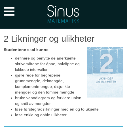
Sinus
Forkurs
Hovedmeny
2 Likninger og ulikheter
Studentene skal kunne
definere og benytte de anerkjente
skrivemåtene for åpne, halvåpne og
lukkede intervaller
gjøre rede for begrepene
grunnmengde, delmengde,
komplementmengde, disjunkte
mengder og den tomme mengde
bruke venndiagram og forklare union
og snitt av mengder
løse førstegradslikninger med en og to ukjente
løse enkle og doble ulikheter