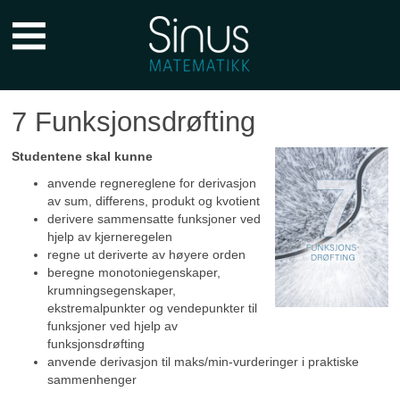
Sinus
Forkurs
Hovedmeny
7 Funksjonsdrøfting
Studentene skal kunne
anvende regnereglene for derivasjon
av sum, differens, produkt og kvotient
derivere sammensatte funksjoner ved
hjelp av kjerneregelen
regne ut deriverte av høyere orden
beregne monotoniegenskaper,
krumningsegenskaper,
ekstremalpunkter og vendepunkter til
funksjoner ved hjelp av
funksjonsdrøfting
anvende derivasjon til maks/min-vurderinger i praktiske
sammenhenger